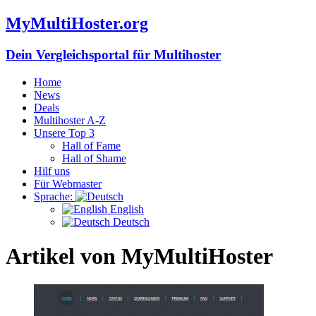
MyMultiHoster.org
Dein Vergleichsportal für Multihoster
Home
News
Deals
Multihoster A-Z
Unsere Top 3
Hall of Fame
Hall of Shame
Hilf uns
Für Webmaster
Sprache:
English
Deutsch
Artikel von
MyMultiHoster