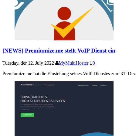
[NEWS] Premiumize.me stellt VoIP Dienst ein
Tuesday, der 12. July 2022
MyMultiHoster
0
Premiumize.me hat die Einstellung seines VoIP Dienstes zum 31. Dez