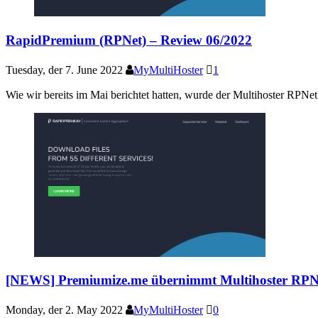
RapidPremium (RPNet) – Review 06/2022
Tuesday, der 7. June 2022
MyMultiHoster
1
Wie wir bereits im Mai berichtet hatten, wurde der Multihoster RPN
[NEWS] Premiumize.me übernimmt Multihoster RPNe
Monday, der 2. May 2022
MyMultiHoster
0