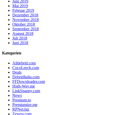
Juni 2019
Mai 2019
Februar 2019
Dezember 2018
November 2018
Oktober 2018
September 2018
August 2018
Juli 2018
Juni 2018
Kategorien
Alldebrid.com
CocoLeech.com
Deals
DebridItalia.com
FFDownloader.com
High-Way.me
LinkSnappy.com
News
Premium.to
Premiumize.me
RPNet.biz
Zevera.com