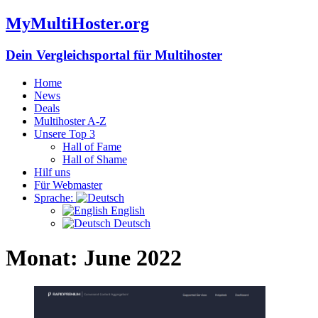
MyMultiHoster.org
Dein Vergleichsportal für Multihoster
Home
News
Deals
Multihoster A-Z
Unsere Top 3
Hall of Fame
Hall of Shame
Hilf uns
Für Webmaster
Sprache:
English
Deutsch
Monat:
June 2022