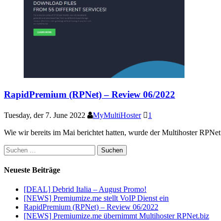
RapidPremium (RPNet) – Review 06/2022
Tuesday, der 7. June 2022
MyMultiHoster
1
Wie wir bereits im Mai berichtet hatten, wurde der Multihoster RPN
Suchen
nach:
Neueste Beiträge
[DEAL] Debrid Italia – August Promo!
[NEWS] Premiumize.me stellt VoIP Dienst ein
RapidPremium (RPNet) – Review 06/2022
[NEWS] Premiumize.me übernimmt Multihoster RPNet.biz