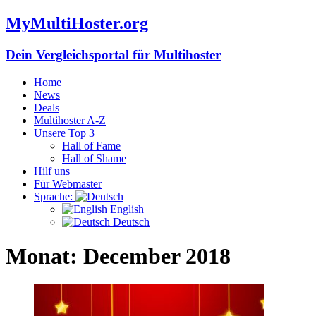
MyMultiHoster.org
Dein Vergleichsportal für Multihoster
Home
News
Deals
Multihoster A-Z
Unsere Top 3
Hall of Fame
Hall of Shame
Hilf uns
Für Webmaster
Sprache:
English
Deutsch
Monat:
December 2018