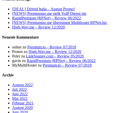
[DEAL] Debrid Italia – August Promo!
[NEWS] Premiumize.me stellt VoIP Dienst ein
RapidPremium (RPNet) – Review 06/2022
[NEWS] Premiumize.me übernimmt Multihoster RPNet.biz
High-Way.me – Review 12/2020
Neueste Kommentare
sultan
zu
Premium.to – Review 07/2018
Proton
zu
High-Way.me – Review 12/2020
Peter
zu
LinkSnappy.com – Review 05/2020
gavin
zu
RapidPremium (RPNet) – Review 06/2022
MyMultiHoster
zu
Premium.to – Review 07/2018
Archiv
August 2022
Juli 2022
Juni 2022
Mai 2022
Februar 2021
August 2020
Juni 2020