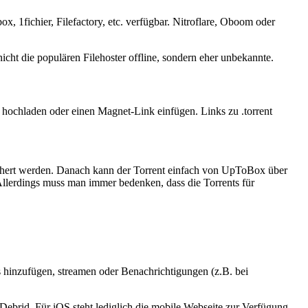
 1fichier, Filefactory, etc. verfügbar. Nitroflare, Oboom oder
nicht die populären Filehoster offline, sondern eher unbekannte.
ei hochladen oder einen Magnet-Link einfügen. Links zu .torrent
eichert werden. Danach kann der Torrent einfach von UpToBox über
 Allerdings muss man immer bedenken, dass die Torrents für
 hinzufügen, streamen oder Benachrichtigungen (z.B. bei
Debrid. Für iOS steht lediglich die mobile Webseite zur Verfügung.