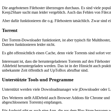
Die angebotenen Filehoster überzeugen durchaus. Es sind viele popul
Keep2Share sucht man leider vergeblich. Auch das Fehlen von Filer.net
Aber dafür funktionieren die o.g. Filehostern tatsächlich. Zwar sind 
Torrent
Der Torrent-Downloader funktioniert, ist aber typisch für Multihoster
Dateien funktionieren leider nicht.
Es gibt offensichtlich einen Cache, denn viele Torrents sind sofort ver
Interessant ist, dass die heruntergeladenen Torrents auf den Fileh
Alldebrid heruntergeladen werden. Das ist in der Hinsicht auch prakt
unbekannte Zeit öffentlich auf UpToBox abrufbar sind.
Unterstützte Tools und Programme
Unterstützt werden viele Downloadmanager wie jDownloader oder Lo
Des Weiteren stellt AllDebrid auch Browser Addons für Chrome und F
abgeschlossenen Torrents) empfangen.
Für Android gibt es auch eine App, die aus dem Play Store bezogen w