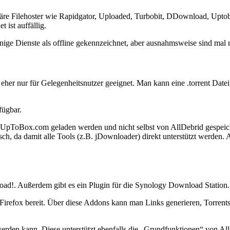
äre Filehoster wie Rapidgator, Uploaded, Turbobit, DDownload, Uptobox,
 ist auffällig.
einige Dienste als offline gekennzeichnet, aber ausnahmsweise sind mal 
, eher nur für Gelegenheitsnutzer geeignet. Man kann eine .torrent Dat
fügbar.
oster UpToBox.com geladen werden und nicht selbst von AllDebrid gesp
isch, da damit alle Tools (z.B. jDownloader) direkt unterstützt werden.
ad!. Außerdem gibt es ein Plugin für die Synology Download Station.
irefox bereit. Über diese Addons kann man Links generieren, Torrents
erden kann. Diese unterstützt ebenfalls die „Grundfunktionen“ von All