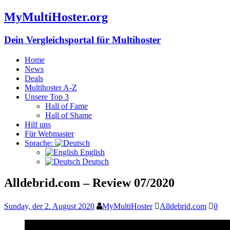
MyMultiHoster.org
Dein Vergleichsportal für Multihoster
Home
News
Deals
Multihoster A-Z
Unsere Top 3
Hall of Fame
Hall of Shame
Hilf uns
Für Webmaster
Sprache:
English
Deutsch
Alldebrid.com – Review 07/2020
Sunday, der 2. August 2020
MyMultiHoster
Alldebrid.com
0