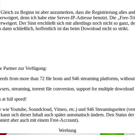
Gleich zu Beginn ist aber anzumerken, dass die Registrierung alles ande
erweigert, denn ich habe eine Server-IP-Adresse benutzt. Die „Free-Tri
verweigert. Der Sinn erschließt sich mir allerdings noch nicht so gan
ann schließlich, hoffentlich ist das beim Download nicht so strikt.
ie Partner zur Verfügung:
peeds from more than 72 file hosts and 946 streaming platforms, withou
owsers, streaming, torrent file conversion, support for multiple downl
 at full speed!
te wie Youtube, Soundcloud, Vimeo, etc.) und 946 Streamingseiten (ve
ann sich dieser Inhalt auch später automatisch ändern. Den Status der
oniert aber auch mit einem Free-Account).
Werbung