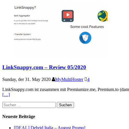
LinkSnappy.com – Review 05/2020
Sunday, der 31. May 2020
MyMultiHoster
4
LinkSnappy.com ist zusammen mit Premiumize.me, Premium.to (damals 
[…]
Suchen
nach:
Neueste Beiträge
[DEAL] Debrid Italia – August Promo!