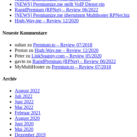
[NEWS] Premiumize.me stellt VoIP Dienst ein
RapidPremium (RPNet) – Review 06/2022
[NEWS] Premiumize.me übernimmt Multihoster RPNet.biz
High-Way.me – Review 12/2020
Neueste Kommentare
sultan
zu
Premium.to – Review 07/2018
Proton
zu
High-Way.me – Review 12/2020
Peter
zu
LinkSnappy.com – Review 05/2020
gavin
zu
RapidPremium (RPNet) – Review 06/2022
MyMultiHoster
zu
Premium.to – Review 07/2018
Archiv
August 2022
Juli 2022
Juni 2022
Mai 2022
Februar 2021
August 2020
Juni 2020
Mai 2020
Dezember 2019