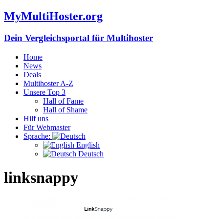
MyMultiHoster.org
Dein Vergleichsportal für Multihoster
Home
News
Deals
Multihoster A-Z
Unsere Top 3
Hall of Fame
Hall of Shame
Hilf uns
Für Webmaster
Sprache:
English
Deutsch
linksnappy